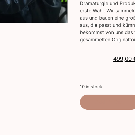
Dramaturgie und Produk
erste Wahl. Wir sammeln
aus und bauen eine gro
aus, die passt und küm
bekommst von uns das fe
gesammelten Originaltö
1.000,00
€
499,00
10 in stock
Add To Cart